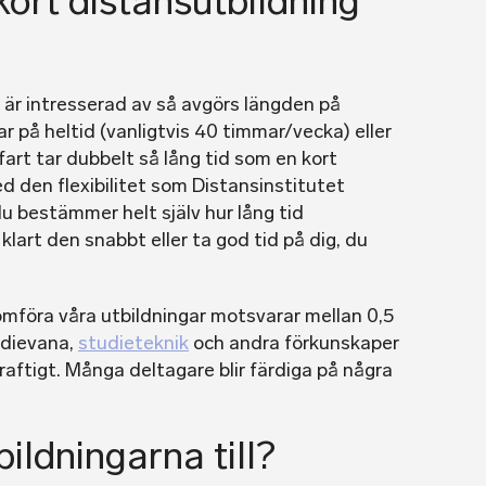
kort distansutbildning
är intresserad av så avgörs längden på
r på heltid (vanligtvis 40 timmar/vecka) eller
vfart tar dubbelt så lång tid som en kort
ed den flexibilitet som Distansinstitutet
du bestämmer helt själv hur lång tid
klart den snabbt eller ta god tid på dig, du
omföra våra utbildningar motsvarar mellan 0,5
tudievana,
studieteknik
och andra förkunskaper
raftigt. Många deltagare blir färdiga på några
bildningarna till?