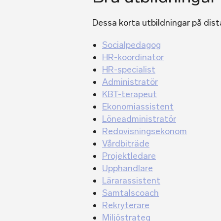
Dessa korta utbildningar på dist
Socialpedagog
HR-koordinator
HR-specialist
Administratör
KBT-terapeut
Ekonomiassistent
Löneadministratör
Redovisningsekonom
Vårdbiträde
Projektledare
Upphandlare
Lärarassistent
Samtalscoach
Rekryterare
Miljöstrateg