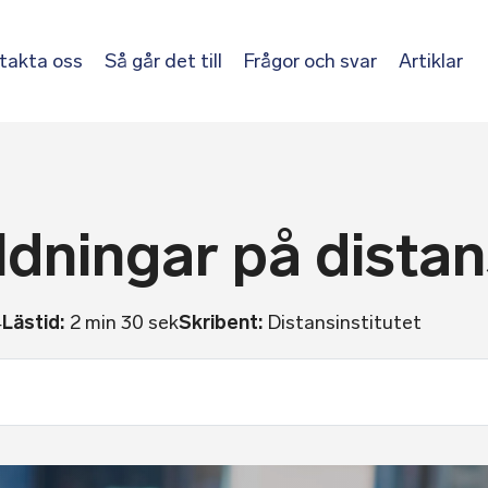
takta oss
Så går det till
Frågor och svar
Artiklar
ldningar på dista
4
Lästid:
2 min 30 sek
Skribent:
Distansinstitutet