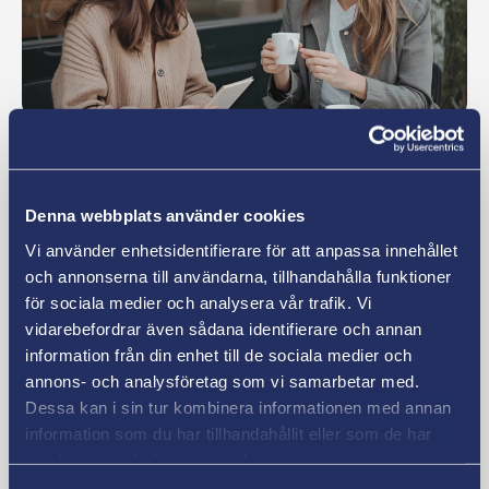
Pedagogik
Vad gör en fritidspedagog?
Denna webbplats använder cookies
Läs mer
Vi använder enhetsidentifierare för att anpassa innehållet
och annonserna till användarna, tillhandahålla funktioner
för sociala medier och analysera vår trafik. Vi
vidarebefordrar även sådana identifierare och annan
information från din enhet till de sociala medier och
annons- och analysföretag som vi samarbetar med.
Dessa kan i sin tur kombinera informationen med annan
information som du har tillhandahållit eller som de har
samlat in när du har använt deras tjänster.