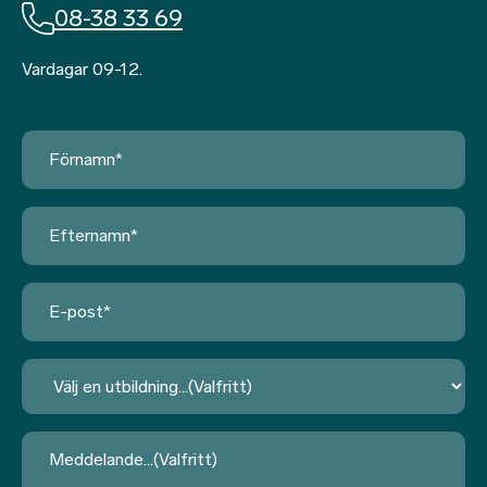
08-38 33 69
Vardagar 09-12.
Förnamn
*
Efternamn
*
E-
post
*
Utbildning
Meddelande