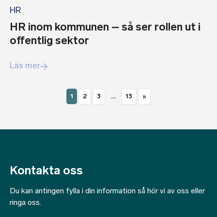
HR
HR inom kommunen – så ser rollen ut i
offentlig sektor
Läs mer
1
2
3
…
13
»
Kontakta oss
Du kan antingen fylla i din information så hör vi av oss eller
ringa oss.