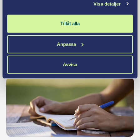
Visa detaljer
HR
Tillåt alla
Framtidens HR – digitalisering, trender
och AI
Anpassa
Läs mer
Avvisa