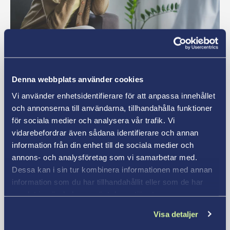
Pedagogik
/
Vård och omsorg
Vad gör en skolkurator?
Denna webbplats använder cookies
Vi använder enhetsidentifierare för att anpassa innehållet
Läs mer
och annonserna till användarna, tillhandahålla funktioner
för sociala medier och analysera vår trafik. Vi
vidarebefordrar även sådana identifierare och annan
information från din enhet till de sociala medier och
annons- och analysföretag som vi samarbetar med.
Dessa kan i sin tur kombinera informationen med annan
information som du har tillhandahållit eller som de har
samlat in när du har använt deras tjänster.
Visa detaljer