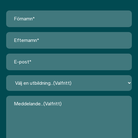
Förnamn
*
Efternamn
*
E-
post
*
Utbildning
Meddelande