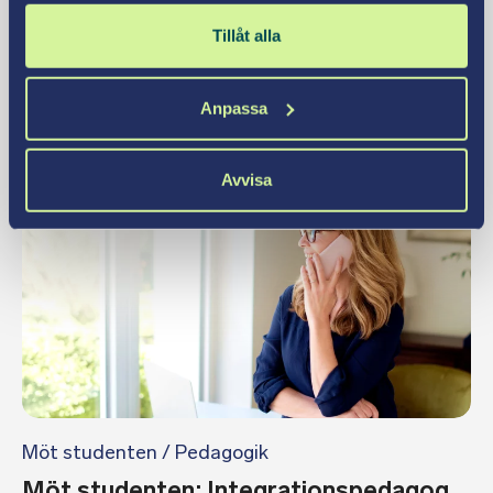
Tillåt alla
Pedagogik
Vad gör en samtalscoach?
Anpassa
Läs mer
Avvisa
Möt studenten
/
Pedagogik
Möt studenten: Integrationspedagog