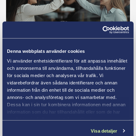
Pedagogik
Pedagogiskt ledarskap
Denna webbplats använder cookies
Vi använder enhetsidentifierare för att anpassa innehållet
Läs mer
och annonserna till användarna, tillhandahålla funktioner
för sociala medier och analysera vår trafik. Vi
vidarebefordrar även sådana identifierare och annan
information från din enhet till de sociala medier och
annons- och analysföretag som vi samarbetar med.
Dessa kan i sin tur kombinera informationen med annan
information som du har tillhandahållit eller som de har
samlat in när du har använt deras tjänster.
Visa detaljer