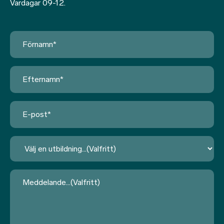
Vardagar 09-12.
Förnamn
*
Efternamn
*
E-
post
*
Utbildning
Meddelande