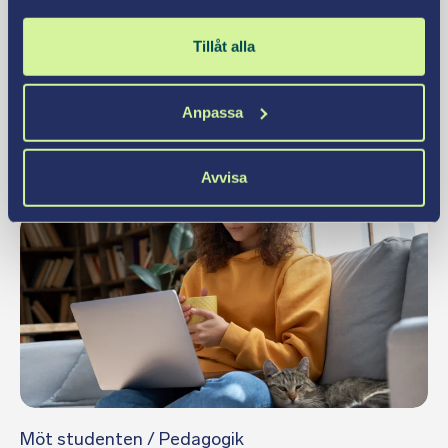
Tillåt alla
Pedagogik
Vad är pedagogik?
Anpassa
Läs mer
Avvisa
Möt studenten
/
Pedagogik