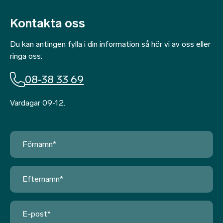
Kontakta oss
Du kan antingen fylla i din information så hör vi av oss eller
ringa oss.
08-38 33 69
Vardagar 09-12.
Förnamn
*
Efternamn
*
E-
post