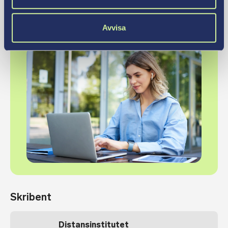
Våra distansutbildningar
Avvisa
Möt våra studenter
Skribent
Distansinstitutet