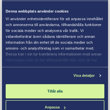
projekt, har längre erfarenhet, har många
projektmedlemmar att ansvara för och större ekonomiskt
Denna webbplats använder cookies
ansvar.
Snittet är beräknat på alla åldrar, utbildningsnivåer
och sektorer. Naturligtvis ligger löneläget i det högre
Vi använder enhetsidentifierare för att anpassa innehållet
spannet för personer inom privat sektor med lång
och annonserna till användarna, tillhandahålla funktioner
erfarenhet och i det lägre för unga, nyutexaminerade
för sociala medier och analysera vår trafik. Vi
personer. Vill du veta mer om lönestatistik, besök SCB:s
vidarebefordrar även sådana identifierare och annan
webbplats.
information från din enhet till de sociala medier och
annons- och analysföretag som vi samarbetar med.
Dessa kan i sin tur kombinera informationen med annan
information som du har tillhandahållit eller som de har
Vill du byta karriär eller förbättra
samlat in när du har använt deras tjänster.
dina färdigheter?
Visa detaljer
Många tror att man behöver flera års studier i
klassrummet på universitetet för att få ett bra
Tillåt alla
jobb. Om du vet vad du vill arbeta med, är en kort
distansutbildning det som passar dig bäst!
Anpassa