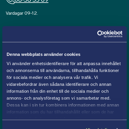
Vardagar 09-12.
Förnamn
*
Efternamn
Denna webbplats använder cookies
*
Vi använder enhetsidentifierare för att anpassa innehållet
och annonserna till användarna, tillhandahålla funktioner
E-
för sociala medier och analysera vår trafik. Vi
post
vidarebefordrar även sådana identifierare och annan
*
information från din enhet till de sociala medier och
Utbildning
annons- och analysföretag som vi samarbetar med.
Dessa kan i sin tur kombinera informationen med annan
information som du har tillhandahållit eller som de har
Meddelande
samlat in när du har använt deras tjänster.